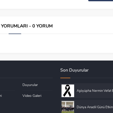
İ YORUMLARI - 0 YORUM
Son Duyurular
Duyurular
Aşöyüpha Nermin Vefat E
ri
Video Galeri
Dünya Anadil Günü Etkin