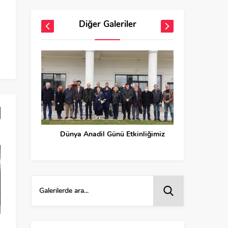
Diğer Galeriler
Dünya Anadil Günü Etkinliğimiz
21 May
Sakarya Kafkas Derneği Eğitim
14 Mart Adige Dil