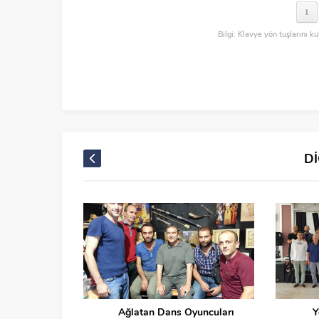
1
Bilgi: Klavye yön tuşlarını ku
D
Ağlatan Dans Oyuncuları
Y