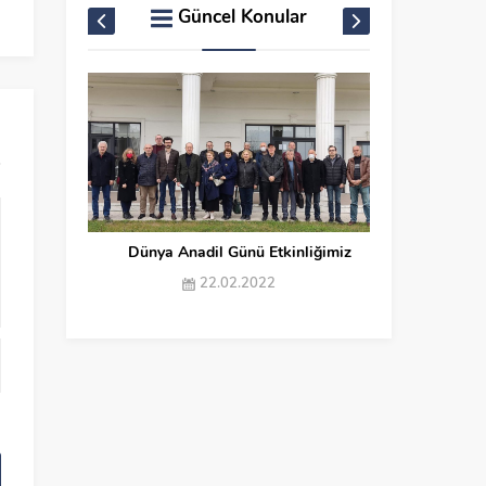
Faaliyetleri’nin 2.si Yapıldı
olsun
Güncel Konular
Dünya Anadil Günü Etkinliğimiz
Abıst
22.02.2022