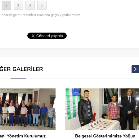
2
3
4
5
llanarak galeri resimleri arasında geçiş yapabilirsiniz.
İĞER GALERİLER
eni Yönetim Kurulumuz
Belgesel Gösterimimize Yoğun