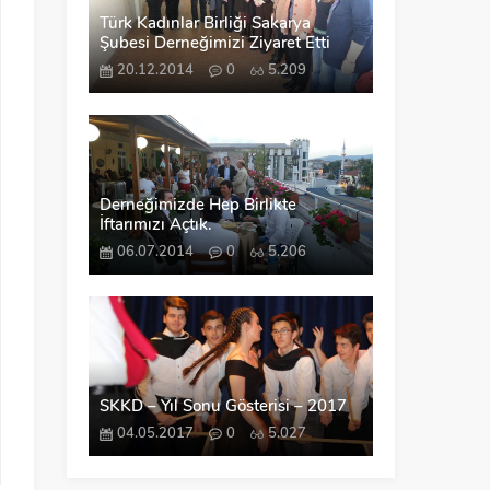
Türk Kadınlar Birliği Sakarya
Şubesi Derneğimizi Ziyaret Etti
20.12.2014
0
5.209
Derneğimizde Hep Birlikte
İftarımızı Açtık.
06.07.2014
0
5.206
SKKD – Yıl Sonu Gösterisi – 2017
04.05.2017
0
5.027