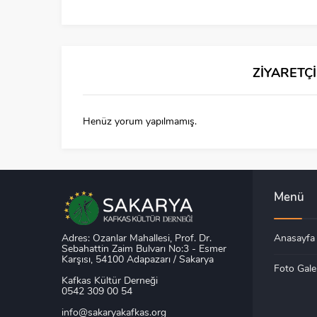
ZİYARETÇ
Henüz yorum yapılmamış.
Menü
Adres: Ozanlar Mahallesi, Prof. Dr.
Anasayfa
Sebahattin Zaim Bulvarı No:3 - Esmer
Karşısı, 54100 Adapazarı / Sakarya
Foto Gale
Kafkas Kültür Derneği
0542 309 00 54
info@sakaryakafkas.org