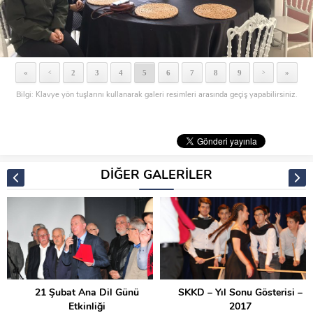
«
2
3
4
5
6
7
8
9
»
<
>
Bilgi: Klavye yön tuşlarını kullanarak galeri resimleri arasında geçiş yapabilirsiniz.
DİĞER GALERİLER
21 Şubat Ana Dil Günü
SKKD – Yıl Sonu Gösterisi –
Etkinliği
2017