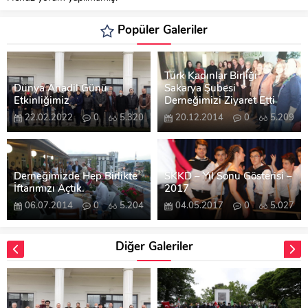
Popüler Galeriler
Türk Kadınlar Birliği
Dünya Anadil Günü
Sakarya Şubesi
Etkinliğimiz
Derneğimizi Ziyaret Etti
22.02.2022
0
5.320
20.12.2014
0
5.209
Derneğimizde Hep Birlikte
SKKD – Yıl Sonu Gösterisi –
İftarımızı Açtık.
2017
06.07.2014
0
5.204
04.05.2017
0
5.027
Diğer Galeriler