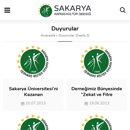
Duyurular
Anasayfa
»
Duyurular
(Sayfa 2)
Sakarya Üniversitesi’ni
Derneğimiz Bünyesinde
Kazanan
”Zekat ve Fitre
Soydaşlarımıza Duyuru
Komisyonu”
10.07.2013
19.06.2013
Oluşturuldu.