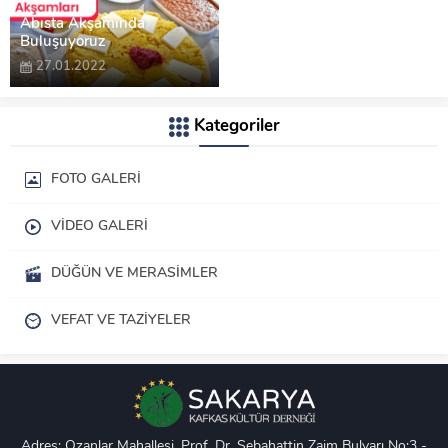
Abısta Akşamında
Buluşuyoruz
27.01.2022
Kategoriler
FOTO GALERI
VIDEO GALERI
DÜĞÜN VE MERASIMLER
VEFAT VE TAZIYELER
Adres: Ozanlar Mahallesi, Prof. Dr. Sebahattin Zaim Bulvarı No:3 -